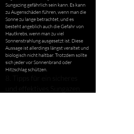
Sungazing gefährlich sein kann. Es kann 
zu Augenschäden führen, wenn man die 
Sonne zu lange betrachtet, und es 
besteht angeblich auch die Gefahr von 
Hautkrebs, wenn man zu viel 
Sonnenstrahlung ausgesetzt ist. Diese 
Aussage ist allerdings längst veraltet und 
biologisch nicht haltbar. Trotzdem sollte 
sich jeder vor Sonnenbrand oder 
Hitzschlag schützen.
8. Tipps für ein sicheres 
und effektives Sungazen 
Um das volle Potenzial des Sungazings 
auszuschöpfen, ist es wichtig, einige 
grundlegende Tipps zu beachten, um ein 
sicheres und effektives Erlebnis zu 
gewährleisten. Zunächst sollten Sie nur 
während der ersten oder letzten Stunde 