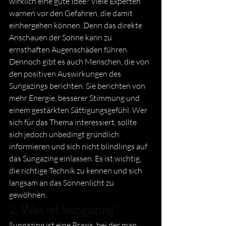
wirklich eine gute Idee? Viele Experten 
warnen vor den Gefahren, die damit 
einhergehen können. Denn das direkte 
Anschauen der Sonne kann zu 
ernsthaften Augenschäden führen. 
Dennoch gibt es auch Menschen, die von 
den positiven Auswirkungen des 
Sungazings berichten. Sie berichten von 
mehr Energie, besserer Stimmung und 
einem gestärkten Sättigungsgefühl. Wer 
sich für das Thema interessiert, sollte 
sich jedoch unbedingt gründlich 
informieren und sich nicht blindlings auf 
das Sungazing einlassen. Es ist wichtig, 
die richtige Technik zu kennen und sich 
langsam an das Sonnenlicht zu 
gewöhnen. 
2. Was ist Sungazing?
Sungazing ist eine Praxis, bei der man 