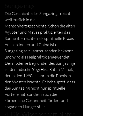
Sungazings
Die Geschichte des Sungazings reicht 
weit zurück in die 
Menschheitsgeschichte. Schon die alten 
Ägypter und Mayas praktizierten das 
Sonnenbetrachten als spirituelle Praxis. 
Auch in Indien und China ist das 
Sungazing seit Jahrtausenden bekannt 
und wird als Heilpraktik angewendet. 
Der moderne Begründer des Sungazings 
ist der indische Yogi Hira Ratan Manek, 
der in den 1990er Jahren die Praxis in 
den Westen brachte. Er behauptet, dass 
das Sungazing nicht nur spirituelle 
Vorteile hat, sondern auch die 
körperliche Gesundheit fördert und 
sogar den Hunger stillt. 
4. Die Wissenschaft hinter 