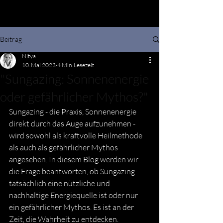
Beitrag
Nitya
10. Mai 2023
4 Min. Lesezeit
"Sungazing: Sonnenenergie
oder gefährlicher Mythos?"
Sungazing - die Praxis, Sonnenenergie 
direkt durch das Auge aufzunehmen - 
wird sowohl als kraftvolle Heilmethode 
als auch als gefährlicher Mythos 
angesehen. In diesem Blog werden wir 
die Frage beantworten, ob Sungazing 
tatsächlich eine nützliche und 
nachhaltige Energiequelle ist oder nur 
ein gefährlicher Mythos. Es ist an der 
Zeit, die Wahrheit zu entdecken.