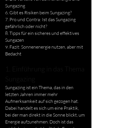
Sungazing
6. Gibt es Risiken beim Sungazing?
7. Pro und Contra: Ist das Sungazing 
gefährlich oder nicht? 
8. Tipps für ein sicheres und effektives 
Sungazen 
9. Fazit: Sonnenenergie nutzen, aber mit 
Bedacht
1. Einführung in das Thema 
Sungazing
Sungazing ist ein Thema, das in den 
letzten Jahren immer mehr 
Aufmerksamkeit auf sich gezogen hat. 
Dabei handelt es sich um eine Praktik, 
bei der man direkt in die Sonne blickt, um 
Energie aufzunehmen. Doch ist das 