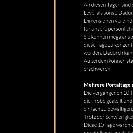
An diesen Tagen sind 
Level als sonst. Dadu
Dimensionen verbinden
für unsere persönlich
Sie können mega anstre
diese Tage zu konzent
werden. Dadurch kann
Außerdem können star
erschweren.
Mehrere Portaltage a
Die vergangenen 10 Ta
die Probe gestellt un
einfach zu bewältigen
Trotz der Schwierigkei
Diese 10 Tage waren e
persönliche Entwicklu