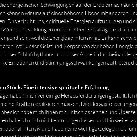
die energetischen Schwingungen auf der Erde einfach auf e
rch können wir uns auf einer höheren Ebene mit anderen En
. Das erlaubt uns, spirituelle Energien aufzusaugen und sie
e Weiterentwicklung zu nutzen.  Aber Portaltage fordern un
ngend sein, weil die Energie so intensiv ist. Es kann schwieri
rieren, weil unser Geist und Körper von der hohen Energie b
 unser Schlafrhythmus und unser Appetit durcheinanderge
ke Emotionen und Stimmungsschwankungen auftreten, die 
m Stück: Eine intensive spirituelle Erfahrung
ge  haben mich vor einige Herausforderungen gestellt. Ich 
d meine Kräfte mobilisieren müssen. Die Herausforderungen
, aber ich habe mich ihnen mit Entschlossenheit und Überzeu
ten habe ich mich nicht entmutigen lassen und bin weiter vo
motional intensiv und haben eine wichtige Gelegenheit für 
ng und Transformation geboten. Die Portaltage haben mir 