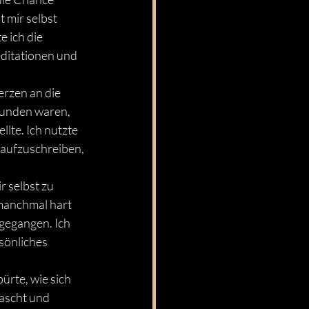
mir selbst 
 ich die 
ditationen und 
rzen an die 
bunden waren, 
lte. Ich nutzte 
aufzuschreiben, 
r selbst zu 
manchmal hart 
gegangen. Ich 
sönliches 
ürte, wie sich 
ascht und 