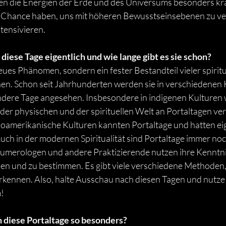
en die Energien der Erde und des Universums besonders kräf
ie Chance haben, uns mit höheren Bewusstseinsebenen zu v
ensivieren. 
ese Tage eigentlich und wie lange gibt es sie schon?  
eues Phänomen, sondern ein fester Bestandteil vieler spiritu
nen. Schon seit Jahrhunderten werden sie in verschiedenen 
dere Tage angesehen. Insbesondere in indigenen Kulturen w
er physischen und der spirituellen Welt an Portaltagen vers
amerikanische Kulturen kannten Portaltage und hatten eig
Auch in der modernen Spiritualität sind Portaltage immer noc
umerologen und andere Praktizierende nutzen ihre Kenntni
en und zu bestimmen. Es gibt viele verschiedene Methoden,
kennen. Also, halte Ausschau nach diesen Tagen und nutze s
m!
 diese Portaltage so besonders?