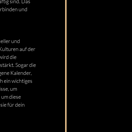
tig sind. Das 
erbinden und 
eller und 
Kulturen auf der 
ird die 
tärkt. Sogar die 
ene Kalender, 
h ein wichtiges 
sse, um 
 um diese 
ie für dein 