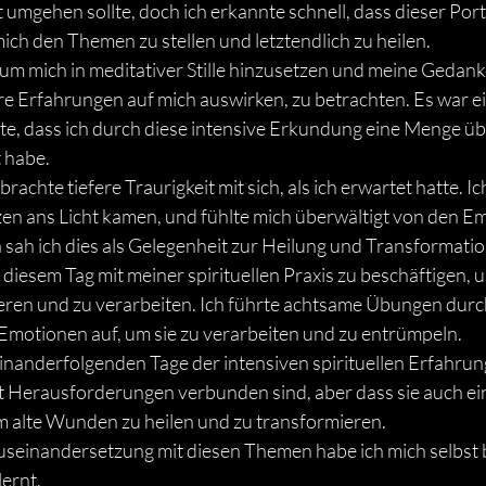
t umgehen sollte, doch ich erkannte schnell, dass dieser Port
ich den Themen zu stellen und letztendlich zu heilen.
, um mich in meditativer Stille hinzusetzen und meine Gedan
re Erfahrungen auf mich auswirken, zu betrachten. Es war e
rte, dass ich durch diese intensive Erkundung eine Menge übe
 habe.
rachte tiefere Traurigkeit mit sich, als ich erwartet hatte. Ich
 ans Licht kamen, und fühlte mich überwältigt von den Em
ah ich dies als Gelegenheit zur Heilung und Transformatio
 diesem Tag mit meiner spirituellen Praxis zu beschäftigen, 
eren und zu verarbeiten. Ich führte achtsame Übungen durc
motionen auf, um sie zu verarbeiten und zu entrümpeln.
einanderfolgenden Tage der intensiven spirituellen Erfahrung
it Herausforderungen verbunden sind, aber dass sie auch ein
m alte Wunden zu heilen und zu transformieren.
useinandersetzung mit diesen Themen habe ich mich selbst 
ernt.