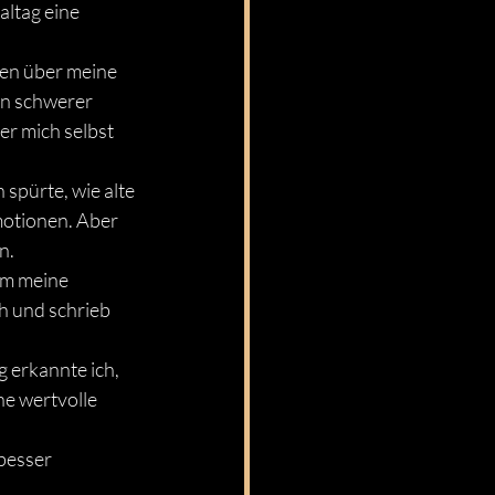
altag eine 
ken über meine 
in schwerer 
r mich selbst 
 spürte, wie alte 
otionen. Aber 
n.
um meine 
h und schrieb 
 erkannte ich, 
e wertvolle 
besser 