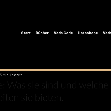
Start
Bücher
Veda Code
Horoskope
Veda
5 Min. Lesezeit
e: Was sie sind und welche
iten sie bieten.