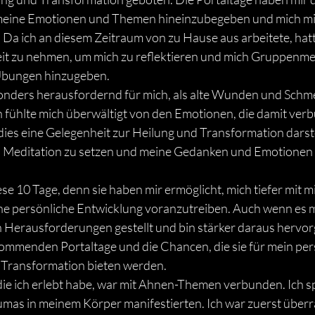
 meine Emotionen und Themen hineinzubegeben und mich mit 
Da ich an diesem Zeitraum von zu Hause aus arbeitete, hatte
Zeit zu nehmen, um mich zu reflektieren und mich Gruppenme
 Übungen hinzugeben.
onders herausfordernd für mich, als alte Wunden und Schme
 fühlte mich überwältigt von den Emotionen, die damit ver
dies eine Gelegenheit zur Heilung und Transformation darstel
in Meditation zu setzen und meine Gedanken und Emotionen 
ese 10 Tage, denn sie haben mir ermöglicht, mich tiefer mit mi
ne persönliche Entwicklung voranzutreiben. Auch wenn es 
n Herausforderungen gestellt und bin stärker daraus hervor
kommenden Portaltage und die Chancen, die sie für mein per
Transformation bieten werden.
die ich erlebt habe, war mit Ahnen-Themen verbunden. Ich sp
mas in meinem Körper manifestierten. Ich war zuerst überr