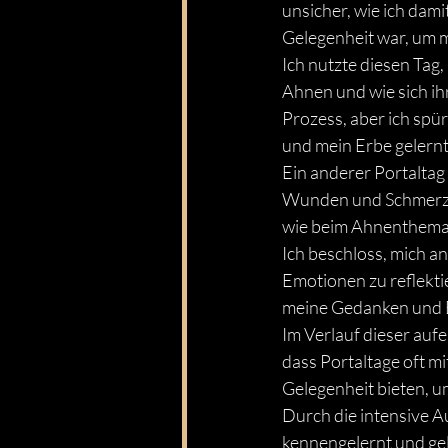
unsicher, wie ich dami
Gelegenheit war, um m
Ich nutzte diesen Tag
Ahnen und wie sich ih
Prozess, aber ich spü
und mein Erbe gelernt
Ein anderer Portaltag b
Wunden und Schmerzen
wie beim Ahnenthema s
Ich beschloss, mich an
Emotionen zu reflekti
meine Gedanken und E
Im Verlauf dieser auf
dass Portaltage oft m
Gelegenheit bieten, u
Durch die intensive A
kennengelernt und gel