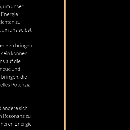
, um unser 
 Energie 
ichten zu 
 um uns selbst 
ene zu bringen 
sein können, 
ns auf die 
e neue und
bringen, die 
lles Potenzial 
 andere sich 
in Resonanz zu 
heren Energie 