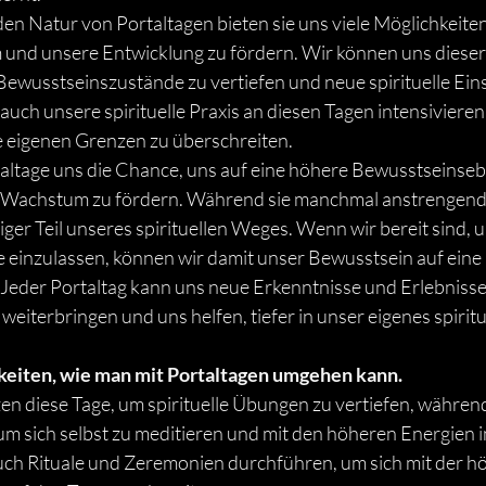
en Natur von Portaltagen bieten sie uns viele Möglichkeiten
 und unsere Entwicklung zu fördern. Wir können uns dieser
ewusstseinszustände zu vertiefen und neue spirituelle Eins
uch unsere spirituelle Praxis an diesen Tagen intensivieren,
e eigenen Grenzen zu überschreiten.
altage uns die Chance, uns auf eine höhere Bewusstseinseb
es Wachstum zu fördern. Während sie manchmal anstrengend 
tiger Teil unseres spirituellen Weges. Wenn wir bereit sind, u
e einzulassen, können wir damit unser Bewusstsein auf ein
. Jeder Portaltag kann uns neue Erkenntnisse und Erlebnisse 
iterbringen und uns helfen, tiefer in unser eigenes spiritue
hkeiten, wie man mit Portaltagen umgehen kann.
n diese Tage, um spirituelle Übungen zu vertiefen, während
um sich selbst zu meditieren und mit den höheren Energien 
h Rituale und Zeremonien durchführen, um sich mit der hö