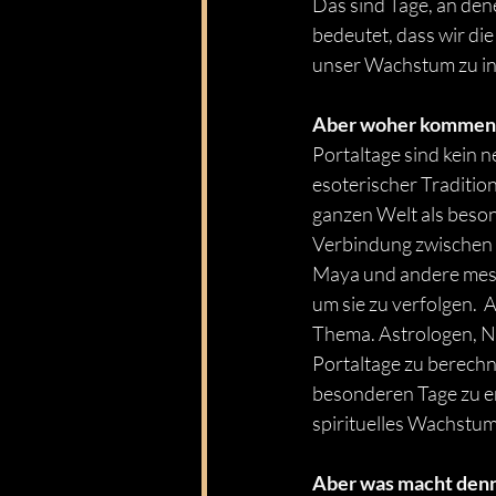
Das sind Tage, an den
bedeutet, dass wir d
unser Wachstum zu int
Aber woher kommen di
Portaltage sind kein n
esoterischer Traditio
ganzen Welt als beson
Verbindung zwischen d
Maya und andere meso
um sie zu verfolgen.  
Thema. Astrologen, N
Portaltage zu berechn
besonderen Tage zu er
spirituelles Wachstu
Aber was macht denn