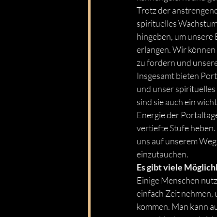
Trotz der anstrengend
spirituelles Wachstum
hingeben, um unsere B
erlangen. Wir können a
zu fordern und unser
Insgesamt bieten Port
und unser spirituell
sind sie auch ein wich
Energie der Portaltag
vertiefte Stufe heben
uns auf unserem Weg we
einzutauchen.
Es gibt viele Möglic
Einige Menschen nutze
einfach Zeit nehmen, 
kommen. Man kann auc