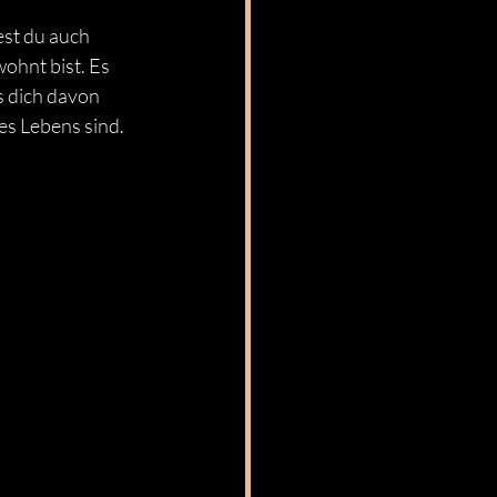
est du auch 
ohnt bist. Es 
ss dich davon 
es Lebens sind.