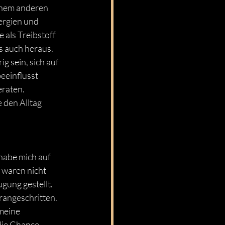
inem anderen 
ergien und 
 als Treibstoff 
s auch heraus. 
g sein, sich auf 
eeinflusst 
raten. 
den Alltag 
habe mich auf 
 waren nicht 
gung gestellt. 
rangeschritten. 
meine 
die Chance 