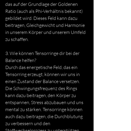
das auf der Grundlage der Goldenen 
Ratio (auch als Phi-Verhältnis bekannt) 
gebildet wird. Dieses Feld kann dazu 
beitragen, Gleichgewicht und Harmonie 
in unserem Körper und unserem Umfeld 
zu schaffen.
3. Wie können Tensorringe dir bei der 
Balance helfen? 
Durch das energetische Feld, das ein 
Tensorring erzeugt, können wir uns in 
einen Zustand der Balance versetzen. 
Die Schwingungsfrequenz des Rings 
kann dazu beitragen, den Körper zu 
entspannen, Stress abzubauen und uns 
mental zu stärken. Tensorringe können 
auch dazu beitragen, die Durchblutung 
zu verbessern und den 
Stoffwechselprozess zu unterstützen. 