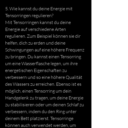
5. Wie kannst du deine Energie mit 
Tensorringen regulieren? 
Mit Tensorringen kannst du deine 
Energie auf verschiedene Arten 
regulieren. Zum Beispiel können sie dir 
helfen, dich zu erden und deine 
Schwingungen auf eine höhere Frequenz 
zu bringen. Du kannst einen Tensorring 
um eine Wasserflasche legen, um ihre 
energetischen Eigenschaften zu 
verbessern und so eine höhere Qualität 
des Wassers zu erreichen. Ebenso ist es 
möglich, einen Tensorring um dein 
Handgelenk zu tragen, um deine Energie 
zu stabilisieren oder um deinen Schlaf zu 
verbessern, indem du den Ring unter 
deinem Bett platzierst. Tensorringe 
können auch verwendet werden, um 