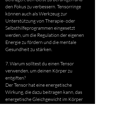
den Fokus zu verbessern. Tensorringe 
können auch als Werkzeug zur 
Unterstützung von Therapie- oder 
Selbsthilfeprogrammen eingesetzt 
werden, um die Regulation der eigenen 
Energie zu fördern und die mentale 
Gesundheit zu stärken.
7. Warum solltest du einen Tensor 
verwenden, um deinen Körper zu 
entgiften?
Der Tensor hat eine energetische 
Wirkung, die dazu beitragen kann, das 
energetische Gleichgewicht im Körper 
wiederherzustellen und zu verbessern. 
Wenn der Körper energetisch 
ausgeglichen ist, kann dies zu einem 
besseren Wohlbefinden und einer 