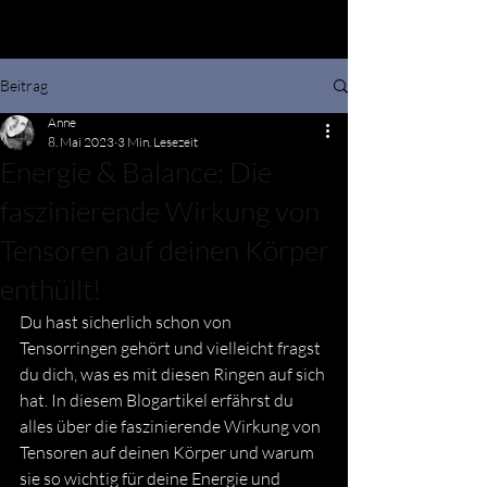
Beitrag
Anne
8. Mai 2023
3 Min. Lesezeit
Energie & Balance: Die
faszinierende Wirkung von
Tensoren auf deinen Körper
enthüllt!
Du hast sicherlich schon von 
Tensorringen gehört und vielleicht fragst 
du dich, was es mit diesen Ringen auf sich 
hat. In diesem Blogartikel erfährst du 
alles über die faszinierende Wirkung von 
Tensoren auf deinen Körper und warum 
sie so wichtig für deine Energie und 