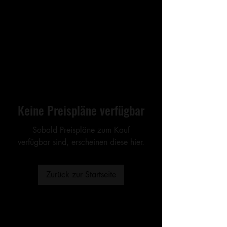
Keine Preispläne verfügbar
Sobald Preispläne zum Kauf
verfügbar sind, erscheinen diese hier.
Zurück zur Startseite